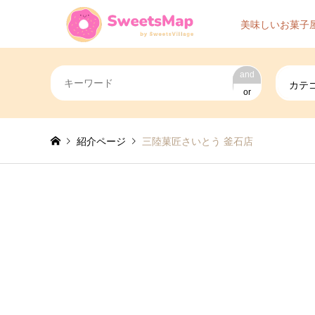
美味しいお菓子
and
カテ
or
紹介ページ
三陸菓匠さいとう 釜石店