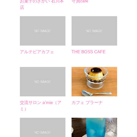
お菓子のさかい 石川本
守貞cafe
店
アルテピアカフェ
THE BOSS CAFE
交流サロン a’mie（ア
カフェ プラーナ
ミ）