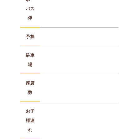
バス
停
予算
駐車
場
座席
数
お子
様連
れ