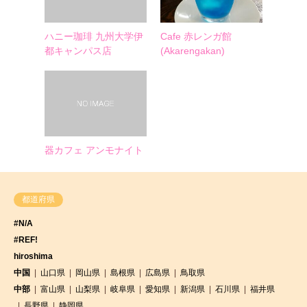
ハニー珈琲 九州大学伊
Cafe 赤レンガ館
都キャンパス店
(Akarengakan)
器カフェ アンモナイト
都道府県
#N/A
#REF!
hiroshima
中国
山口県
岡山県
島根県
広島県
鳥取県
中部
富山県
山梨県
岐阜県
愛知県
新潟県
石川県
福井県
長野県
静岡県