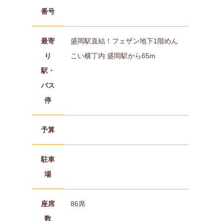
番号
最寄
盛岡駅直結！フェザン地下1階めん
り
こい横丁内 盛岡駅から65m
駅・
バス
停
予算
駐車
場
座席
86席
数