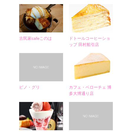
古民家cafeこのは
ドトールコーヒーショ
ップ 田村船引店
ピノ・グリ
カフェ・ベローチェ 博
多大博通り店