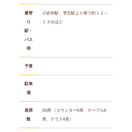
最寄
小岩井駅、雫石駅より車で約１２～
り
１３分ほど
駅・
バス
停
予算
駐車
場
座席
28席 （カウンター6席、テーブル8
数
席、テラス4席）