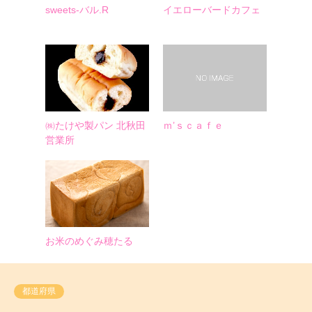
sweets-バル.R
イエローバードカフェ
㈱たけや製パン 北秋田
ｍ’ｓｃａｆｅ
営業所
お米のめぐみ穂たる
都道府県