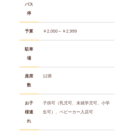
バス
停
予算
￥2,000～￥2,999
駐車
場
座席
12席
数
お子
子供可（乳児可、未就学児可、小学
様連
生可）、ベビーカー入店可
れ