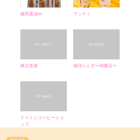
鎌田醤油㈱
ウッディ
縄文茶屋
珈琲らんず〜和蘭豆〜
ドイトンコーヒーショ
ップ
都道府県