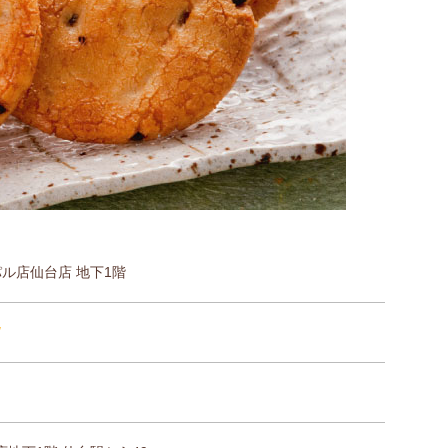
パル店仙台店 地下1階
/