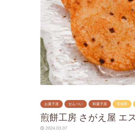
お菓子屋
せんべい
和菓子屋
宮城県
煎餅工房 さがえ屋 エ
2024.03.07