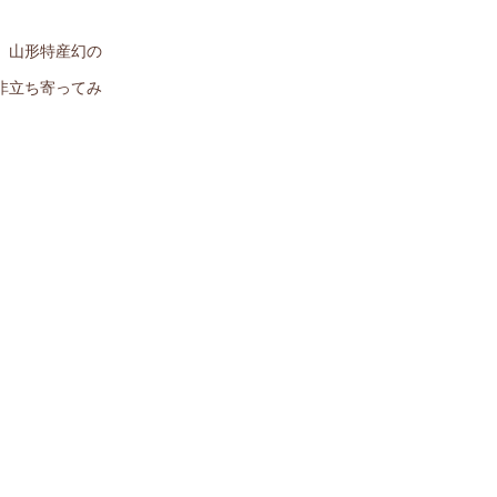
。山形特産幻の
非立ち寄ってみ