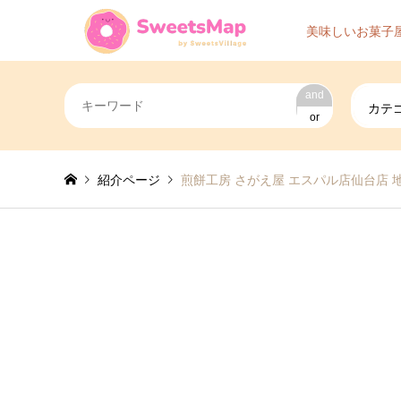
美味しいお菓子
and
カテ
or
紹介ページ
煎餅工房 さがえ屋 エスパル店仙台店 