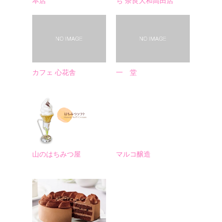
本店
ち 奈良大和高田店
カフェ 心花舎
一ゝ堂
山のはちみつ屋
マルコ醸造