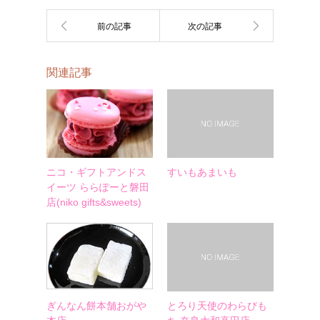
関連記事
ニコ・ギフトアンドス
すいもあまいも
イーツ ららぽーと磐田
店(niko gifts&sweets)
ぎんなん餅本舗おがや
とろり天使のわらびも