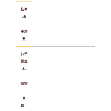
駐車
場
座席
数
お子
様連
れ
個室
禁
煙・