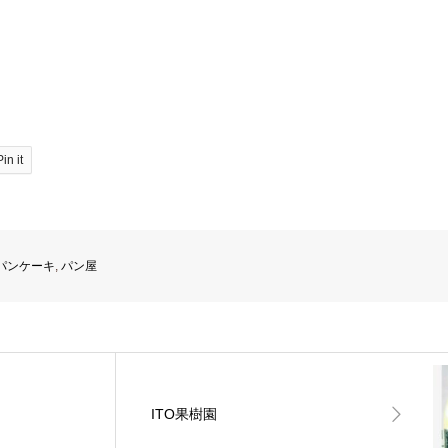
Pin it
パンケーキ
,
パン屋
ITO果樹園