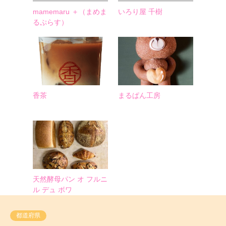
mamemaru ＋（まめま
いろり屋 千樹
るぷらす）
香茶
まるぱん工房
天然酵母パン オ フルニ
ル デュ ボワ
都道府県