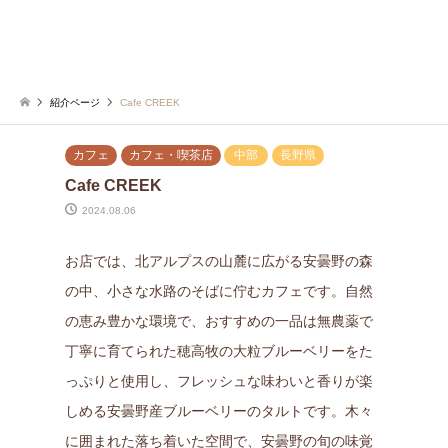
紹介ページ
Cafe CREEK
カフェ
カフェ・喫茶店
中部
長野県
Cafe CREEK
2024.08.06
お店では、北アルプスの山麓に広がる安曇野の森
の中、小さな水路のそばに佇むカフェです。自然
の恵み豊かな環境で、おすすめの一品は無農薬で
丁寧に育てられた穂高牧の大粒ブルーベリーをた
っぷりと使用し、フレッシュな味わいと香りが楽
しめる安曇野産ブルーベリーのタルトです。木々
に囲まれた落ち着いた空間で、安曇野の旬の味覚