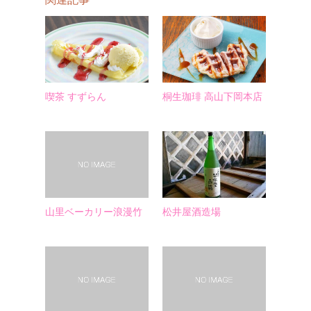
喫茶 すずらん
桐生珈琲 高山下岡本店
山里ベーカリー浪漫竹
松井屋酒造場