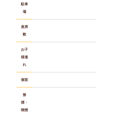
駐車
場
座席
数
お子
様連
れ
個室
禁
煙・
喫煙