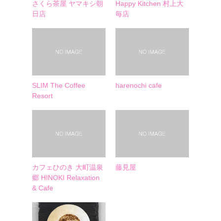
さくら茶屋 ヤマキシ朝
Happy Kitchen 村上大
日店
毎店
SLIM The Coffee
harenochi cafe
Resort
カフェひのき 大町温泉
藤見屋
郷 HINOKI Relaxation
& Cafe