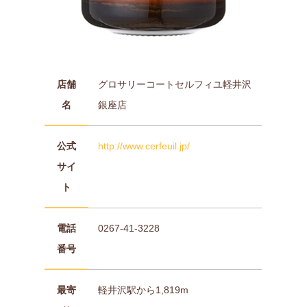
店舗
グロサリーコートセルフィユ軽井沢
名
銀座店
公式
http://www.cerfeuil.jp/
サイ
ト
電話
0267-41-3228
番号
最寄
軽井沢駅から1,819m