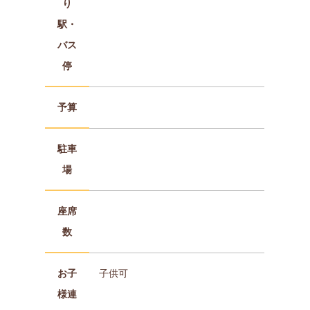
り
駅・
バス
停
予算
駐車
場
座席
数
お子
子供可
様連