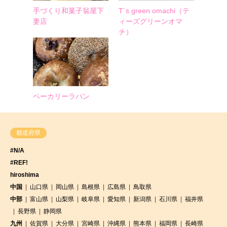
手づくり和菓子翁屋下
T´s green omachi（テ
妻店
ィーズグリーンオマ
チ）
ベーカリーラパン
都道府県
#N/A
#REF!
hiroshima
中国
山口県
岡山県
島根県
広島県
鳥取県
中部
富山県
山梨県
岐阜県
愛知県
新潟県
石川県
福井県
長野県
静岡県
九州
佐賀県
大分県
宮崎県
沖縄県
熊本県
福岡県
長崎県