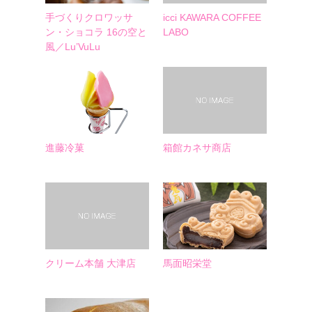
手づくりクロワッサ
icci KAWARA COFFEE
ン・ショコラ 16の空と
LABO
風／Lu’VuLu
進藤冷菓
箱館カネサ商店
クリーム本舗 大津店
馬面昭栄堂