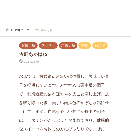
紹介ページ
古町あかはね
お菓子屋
クッキー
洋菓子屋
中部
長野県
古町あかはね
2024.08.06
お店では、権兵衛街道沿いに位置し、美味しい菓
子を提供しています。おすすめは栗南瓜の団子
で、北海道産の栗かぼちゃを皮ごと蒸し上げ、皮
を取り除いた後、美しい南瓜色のかぼちゃ餡に仕
上げています。自然な優しい甘さが特徴の団子
は、ビタミンがたっぷりと含まれており、健康的
なスイーツをお探しの方にぴったりです。ぜひ、