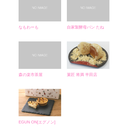
なもわーも
自家製酵母パン たね
森の楽市茶屋
菓匠 将満 半田店
EGUN ON[エグノン]