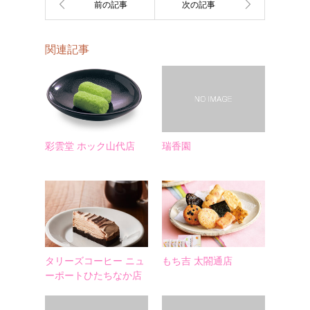
関連記事
彩雲堂 ホック山代店
瑞香園
タリーズコーヒー ニュ
もち吉 太閤通店
ーポートひたちなか店