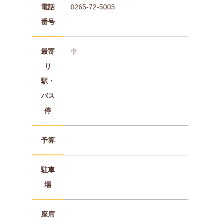
電話
0265-72-5003
番号
最寄
車
り
駅・
バス
停
予算
駐車
場
座席