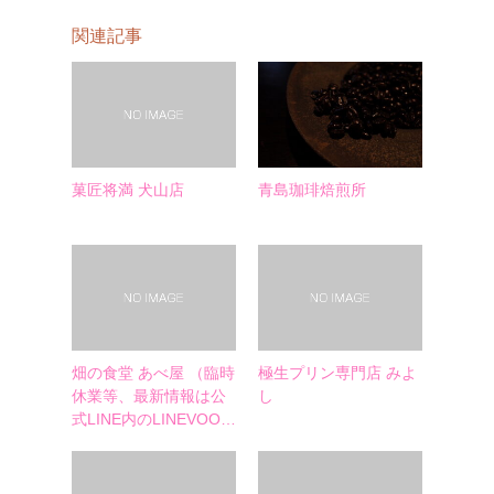
関連記事
菓匠将満 犬山店
青島珈琲焙煎所
畑の食堂 あべ屋 （臨時
極生プリン専門店 みよ
休業等、最新情報は公
し
式LINE内のLINEVOO…