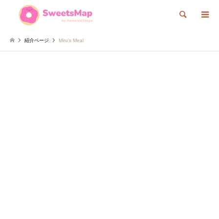
検索
紹介ページ
Miru’s Meal