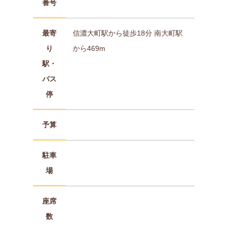
番号
最寄
信濃大町駅から徒歩18分 南大町駅
り
から469m
駅・
バス
停
予算
駐車
場
座席
数