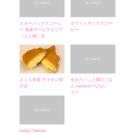
スターバックスコーヒ
ホワイトボックスコー
ー 南条サービスエリア
ヒー
（上り線）店
さくら茶屋 ヤマキシ朝
生きたパンと畑のごは
日店
ん nanairo〜なない
ろ〜
keitan Sweets