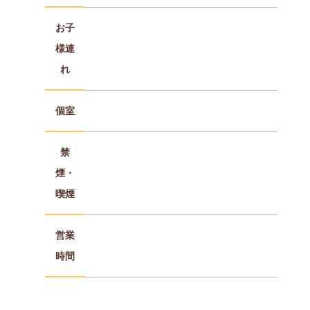
お子
様連
れ
個室
禁
煙・
喫煙
営業
時間