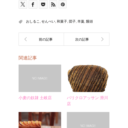
おしるこ
,
せんべい
,
和菓子
,
団子
,
羊羹
,
饅頭
関連記事
小麦の奴隷 土岐店
パリクロアッサン 滑川
店