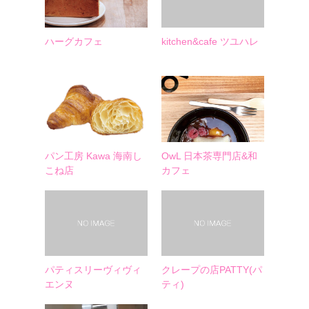
ハーグカフェ
kitchen&cafe ツユハレ
パン工房 Kawa 海南し
OwL 日本茶専門店&和
こね店
カフェ
パティスリーヴィヴィ
クレープの店PATTY(パ
エンヌ
ティ)