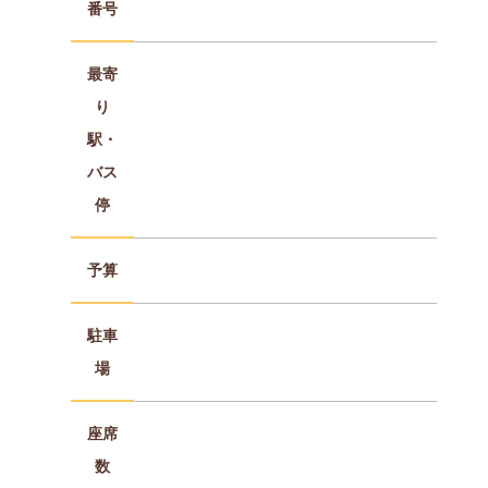
番号
最寄
り
駅・
バス
停
予算
駐車
場
座席
数