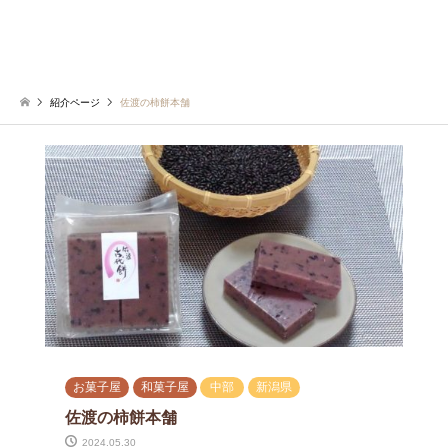
紹介ページ
佐渡の柿餅本舗
お菓子屋
和菓子屋
中部
新潟県
佐渡の柿餅本舗
2024.05.30