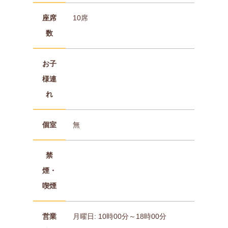
座席
10席
数
お子
様連
れ
個室
無
禁
煙・
喫煙
営業
月曜日: 10時00分～18時00分