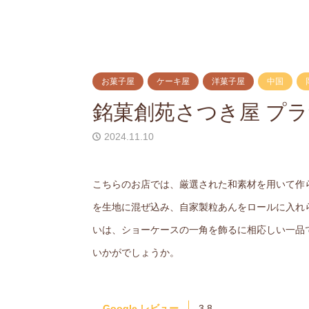
お菓子屋
ケーキ屋
洋菓子屋
中国
銘菓創苑さつき屋 プ
2024.11.10
こちらのお店では、厳選された和素材を用いて作
を生地に混ぜ込み、自家製粒あんをロールに入れ
いは、ショーケースの一角を飾るに相応しい一品
いかがでしょうか。
Google レビュー
3.8