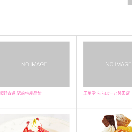
熊野古道 駅前特産品館
玉華堂 ららぽーと磐田店