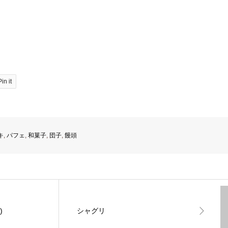
Pin it
キ
,
パフェ
,
和菓子
,
団子
,
饅頭
)
シャグリ