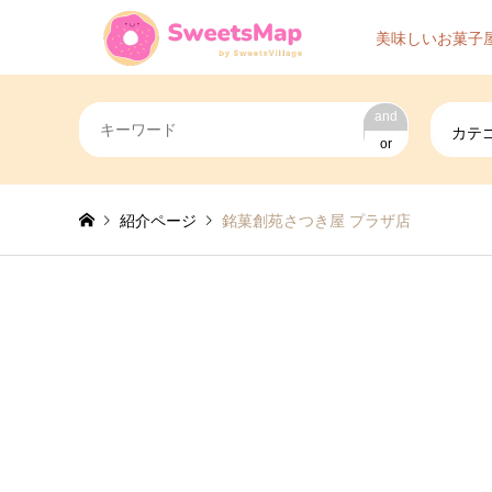
美味しいお菓子
and
カテ
or
紹介ページ
銘菓創苑さつき屋 プラザ店