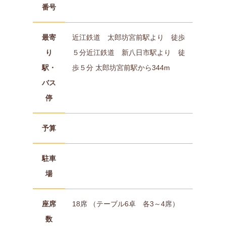
番号
最寄
近江鉄道 太郎坊宮前駅より 徒歩
り
５分近江鉄道 新八日市駅より 徒
駅・
歩５分 太郎坊宮前駅から344m
バス
停
予算
駐車
場
座席
18席 （テーブル6卓 各3～4席）
数