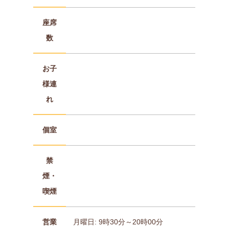
座席
数
お子
様連
れ
個室
禁
煙・
喫煙
営業
月曜日: 9時30分～20時00分