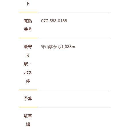
ト
電話
077-583-0188
番号
最寄
守山駅から1,638m
り
駅・
バス
停
予算
駐車
場