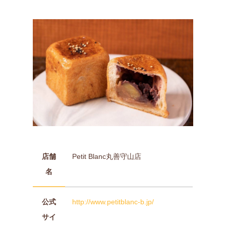
店舗
Petit Blanc丸善守山店
名
公式
http://www.petitblanc-b.jp/
サイ