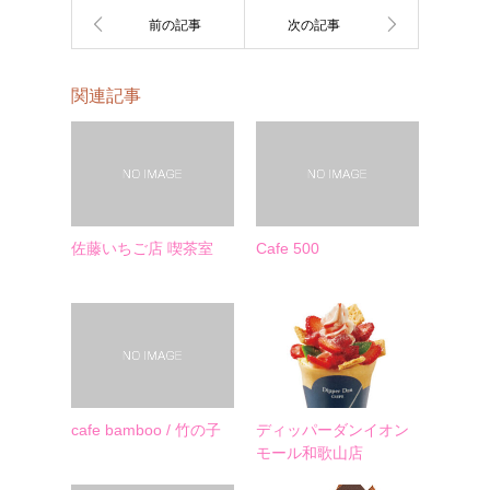
関連記事
佐藤いちご店 喫茶室
Cafe 500
cafe bamboo / 竹の子
ディッパーダンイオン
モール和歌山店