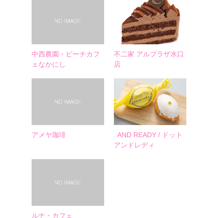
中西農園・ピーチカフ
不二家 アルプラザ水口
ェなかにし
店
アメヤ珈琲
. AND READY / ドット
アンドレディ
ルナ・カフェ