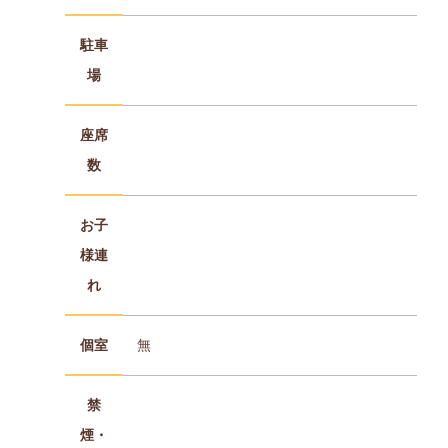
駐車
場
座席
数
お子
様連
れ
個室
無
禁
煙・