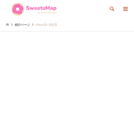
検索
紹介ページ
KAnoZA 大社店