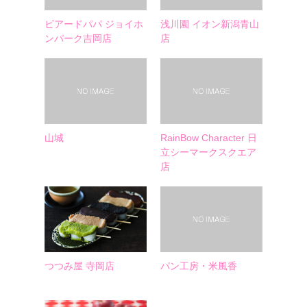
ビアードパパ ジョイホ
浅川園 イオン新潟青山
ンパーク吉岡店
店
山城
RainBow Character 日
立シーマークスクエア
店
つつみ屋 寺岡店
パン工房・米風香