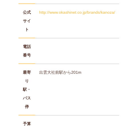
公式
http://www.okashinet.co.jp/brands/kanoza/
サイ
ト
電話
番号
最寄
出雲大社前駅から201m
り
駅・
バス
停
予算