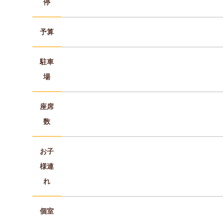
停
予算
駐車
場
座席
数
お子
様連
れ
個室