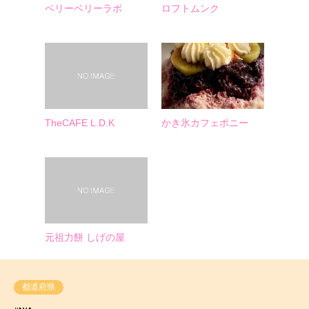
ベリーベリーラボ
ロフトムンク
TheCAFE L.D.K
かき氷カフェポニー
元祖力餅 しげの屋
都道府県