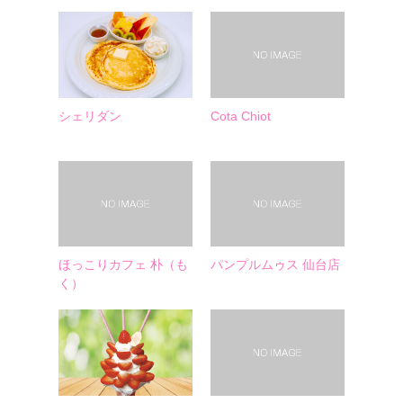
シェリダン
Cota Chiot
ほっこりカフェ 朴（も
パンプルムゥス 仙台店
く）