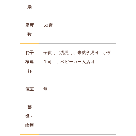
場
座席
50席
数
お子
子供可（乳児可、未就学児可、小学
様連
生可）、ベビーカー入店可
れ
個室
無
禁
煙・
喫煙