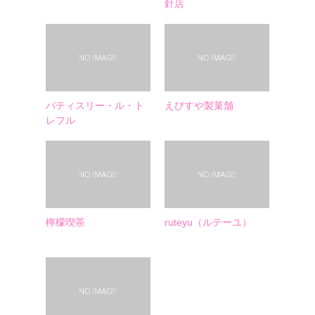
針店
パティスリー・ル・ト
えびすや製菓舗
レフル
檸檬喫茶
ruteyu（ルテーユ）