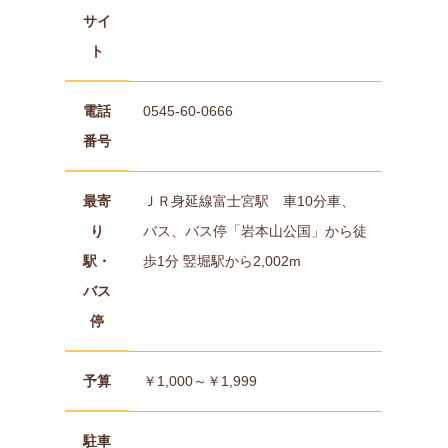
サイ
ト
電話
0545-60-0666
番号
最寄
ＪＲ身延線富士宮駅 車10分車、
り
バス、バス停「岩本山公国」から徒
駅・
歩1分 竪堀駅から2,002m
バス
停
予算
￥1,000～￥1,999
駐車