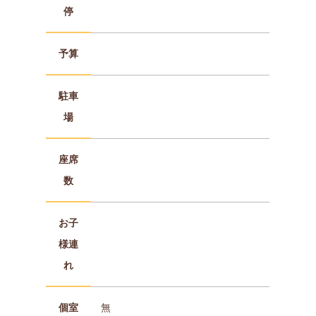
停
予算
駐車
場
座席
数
お子
様連
れ
個室
無