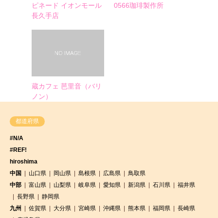
ピネード イオンモール
0566珈琲製作所
長久手店
蔵カフェ 芭里音（バリ
ノン）
都道府県
#N/A
#REF!
hiroshima
中国
山口県
岡山県
島根県
広島県
鳥取県
中部
富山県
山梨県
岐阜県
愛知県
新潟県
石川県
福井県
長野県
静岡県
九州
佐賀県
大分県
宮崎県
沖縄県
熊本県
福岡県
長崎県