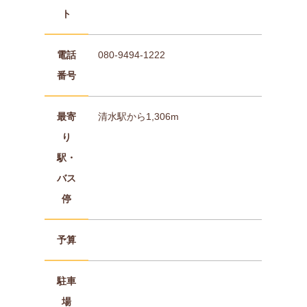
ト
電話
080-9494-1222
番号
最寄
清水駅から1,306m
り
駅・
バス
停
予算
駐車
場