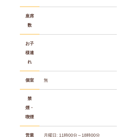
座席
数
お子
様連
れ
個室
無
禁
煙・
喫煙
営業
月曜日: 11時00分～18時00分