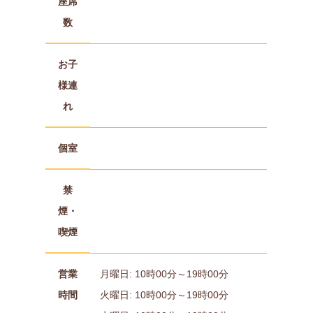
座席
数
お子
様連
れ
個室
禁
煙・
喫煙
営業
月曜日: 10時00分～19時00分
時間
火曜日: 10時00分～19時00分