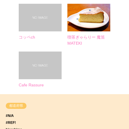
コッペch
喫茶ぎゃらりー 魔笛
MATEKI
Cafe Rassure
都道府県
#N/A
#REF!