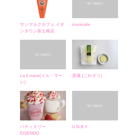
サンマルクカフェ イオ
municafe
ンタウン富士南店
La il mare(イル・マー
是蔵 (これぞう)
レ)
パティスリー
U.N.B.Y
EISENDO