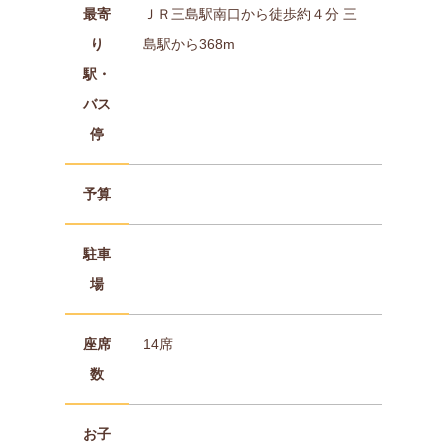
最寄
ＪＲ三島駅南口から徒歩約４分 三
り
島駅から368m
駅・
バス
停
予算
駐車
場
座席
14席
数
お子