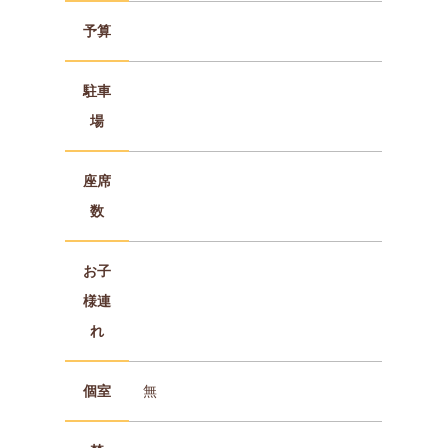
予算
駐車
場
座席
数
お子
様連
れ
個室
無