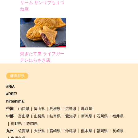
リーム サンリブもりつ
ね店
焼きたて屋 ライフガー
デンにらさき店
都道府県
#N/A
#REF!
hiroshima
中国
山口県
岡山県
島根県
広島県
鳥取県
中部
富山県
山梨県
岐阜県
愛知県
新潟県
石川県
福井県
長野県
静岡県
九州
佐賀県
大分県
宮崎県
沖縄県
熊本県
福岡県
長崎県