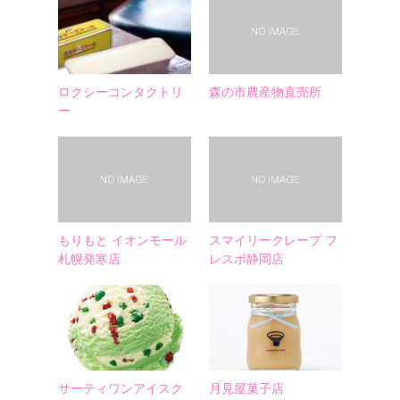
ロクシーコンタクトリ
森の市農産物直売所
ー
もりもと イオンモール
スマイリークレープ フ
札幌発寒店
レスポ静岡店
サーティワンアイスク
月見屋菓子店