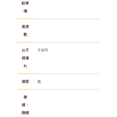
駐車
場
座席
数
お子
子供可
様連
れ
個室
無
禁
煙・
喫煙