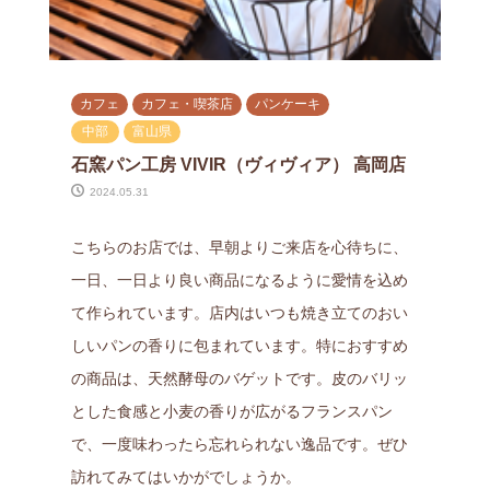
カフェ
カフェ・喫茶店
パンケーキ
中部
富山県
石窯パン工房 VIVIR（ヴィヴィア） 高岡店
2024.05.31
こちらのお店では、早朝よりご来店を心待ちに、
一日、一日より良い商品になるように愛情を込め
て作られています。店内はいつも焼き立てのおい
しいパンの香りに包まれています。特におすすめ
の商品は、天然酵母のバゲットです。皮のバリッ
とした食感と小麦の香りが広がるフランスパン
で、一度味わったら忘れられない逸品です。ぜひ
訪れてみてはいかがでしょうか。