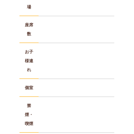
場
座席
数
お子
様連
れ
個室
禁
煙・
喫煙