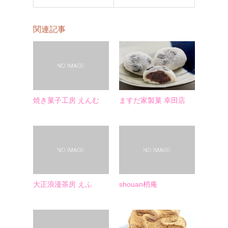
関連記事
焼き菓子工房 えんむ
ますだ家製菓 幸田店
大正浪漫茶房 えふ
shouan梢庵