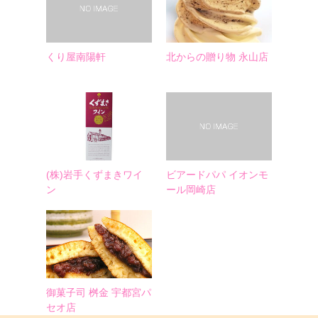
くり屋南陽軒
北からの贈り物 永山店
(株)岩手くずまきワイ
ビアードパパ イオンモ
ン
ール岡崎店
御菓子司 桝金 宇都宮パ
セオ店