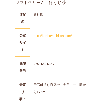
ソフトクリーム ほうじ茶
店舗
栗林園
名
公式
http://kuribayashi-en.com/
サイ
ト
電話
076-421-5147
番号
最寄
千石町通り商店街 大手モール駅か
り
ら173m
駅・