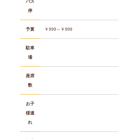
バス
停
予算
￥999～￥999
駐車
場
座席
数
お子
様連
れ