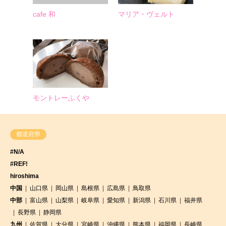
cafe 和
マリア・ヴェルト
モントレーふくや
都道府県
#N/A
#REF!
hiroshima
中国
山口県
岡山県
島根県
広島県
鳥取県
中部
富山県
山梨県
岐阜県
愛知県
新潟県
石川県
福井県
長野県
静岡県
九州
佐賀県
大分県
宮崎県
沖縄県
熊本県
福岡県
長崎県