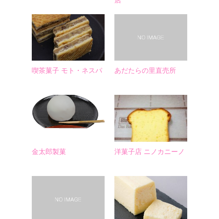
喫茶菓子 モト・ネスパ
あだたらの里直売所
金太郎製菓
洋菓子店 ニノカニーノ