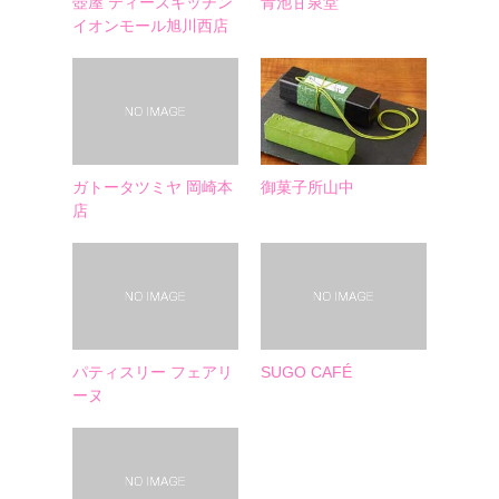
壺屋 ティーズキッチン
青池甘泉堂
イオンモール旭川西店
ガトータツミヤ 岡崎本
御菓子所山中
店
パティスリー フェアリ
SUGO CAFÉ
ーヌ