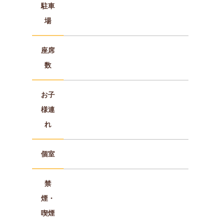
駐車
場
座席
数
お子
様連
れ
個室
禁
煙・
喫煙