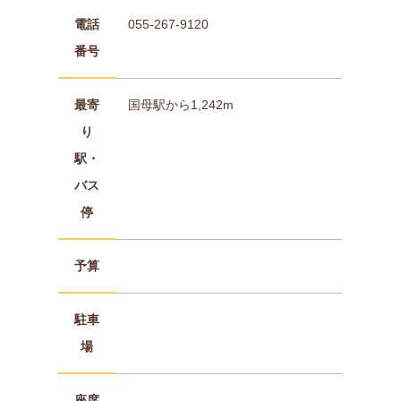
電話
055-267-9120
番号
最寄
国母駅から1,242m
り
駅・
バス
停
予算
駐車
場
座席