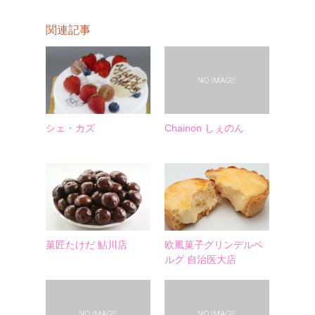
関連記事
シェ・カズ
Chainon しぇのん
菓匠たけだ 鮎川店
欧風菓子グリンデルベ
ルグ 自治医大店