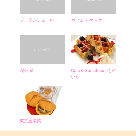
ブーランジュール
カフェ トケトケ
喫茶 緑
Cafe＆Guesthouseもや
いや
東京屋製菓