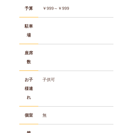
予算
￥999～￥999
駐車
場
座席
数
お子
子供可
様連
れ
個室
無
禁