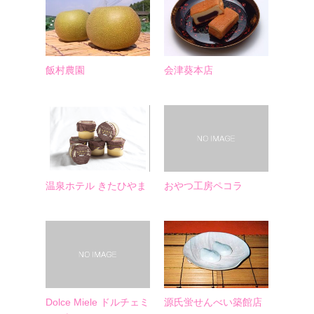
飯村農園
会津葵本店
温泉ホテル きたひやま
おやつ工房ペコラ
Dolce Miele ドルチェミ
源氏蛍せんべい築館店