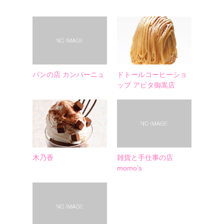
パンの店 カンパーニュ
ドトールコーヒーショ
ップ アピタ御嵩店
木乃香
雑貨と手仕事の店
momo’s