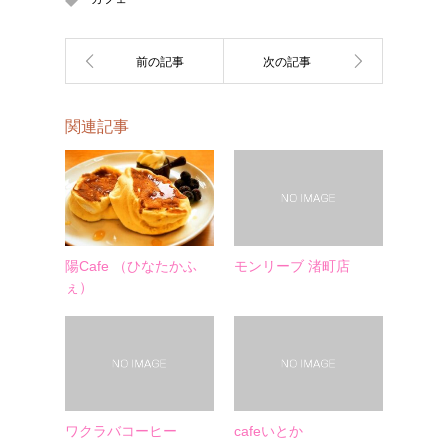
関連記事
陽Cafe （ひなたかふ
モンリーブ 渚町店
ぇ）
ワクラバコーヒー
cafeいとか