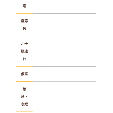
場
座席
数
お子
様連
れ
個室
禁
煙・
喫煙