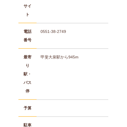
サイ
ト
電話
0551-38-2749
番号
最寄
甲斐大泉駅から945m
り
駅・
バス
停
予算
駐車