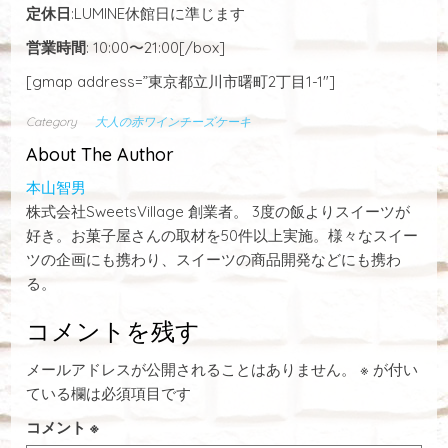
定休日
:LUMINE休館日に準じます
営業時間
: 10:00〜21:00[/box]
[gmap address=”東京都立川市曙町2丁目1-1″]
Category
大人の赤ワインチーズケーキ
About The Author
本山智男
株式会社SweetsVillage 創業者。 3度の飯よりスイーツが
好き。お菓子屋さんの取材を50件以上実施。様々なスイー
ツの企画にも携わり、スイーツの商品開発などにも携わ
る。
コメントを残す
メールアドレスが公開されることはありません。
※
が付い
ている欄は必須項目です
コメント
※