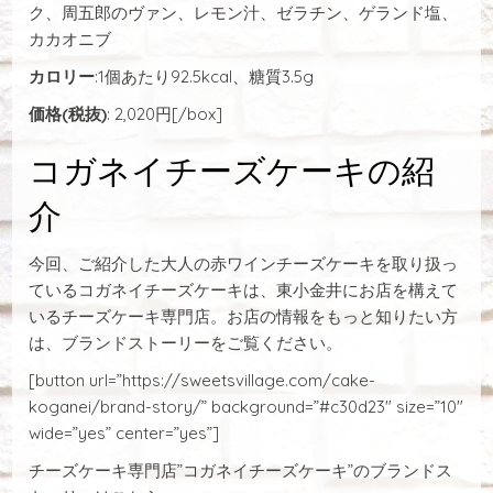
ク、周五郎のヴァン、レモン汁、ゼラチン、ゲランド塩、
カカオニブ
カロリー
:1個あたり92.5kcal、糖質3.5g
価格(税抜)
: 2,020円[/box]
コガネイチーズケーキの紹
介
今回、ご紹介した大人の赤ワインチーズケーキを取り扱っ
ているコガネイチーズケーキは、東小金井にお店を構えて
いるチーズケーキ専門店。お店の情報をもっと知りたい方
は、ブランドストーリーをご覧ください。
[button url=”https://sweetsvillage.com/cake-
koganei/brand-story/” background=”#c30d23″ size=”10″
wide=”yes” center=”yes”]
チーズケーキ専門店”コガネイチーズケーキ”のブランドス