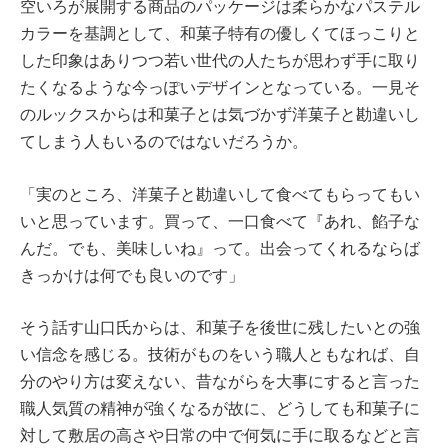
空いろが展開する商品のパッケージは柔らかなパステル
カラーを基調として、和菓子特有の優しくてほっこりと
した印象はありつつ若い世代の人たちが思わず手に取り
たくなるような今っぽいデザインとなっている。一見そ
のルックスからは和菓子とは気づかず洋菓子と勘違いし
てしまう人もいるのではないだろうか。
「実のところ、洋菓子と勘違いして食べてもらってもい
いと思っています。買って、一口食べて『あれ、餡子な
んだ。でも、美味しいね』って。出会ってくれるならば
きっかけは何でも良いのです」
そう話す山口氏からは、和菓子を後世に残したいとの強
い信念を感じる。技術がものをいう職人ともなれば、自
分のやり方は変えない、昔ながらを大事にすると言った
職人気質の精神が強くなるが故に、どうしても和菓子に
対して敷居の高さや日常の中で何気に手に取るなどと言