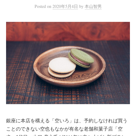
Posted
on
2020年5月4日
by
本山智男
銀座に本店を構える「空いろ」は、予約しなければ買う
ことのできない空也もなかが有名な老舗和菓子店「空