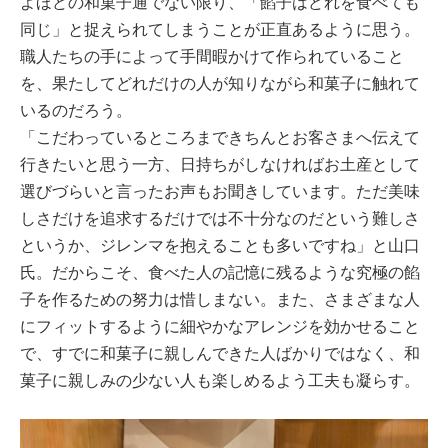
よほどの和菓子通でない限り、「餡子はどれを食べても
同じ」と捉えられてしまうことが正直あるように思う。
職人たちの手によって手間暇かけて作られていること
を、果たしてどれだけの人が知りながら和菓子に触れて
いるのだろう。
「こだわっているところまできちんとお客さまへ伝えて
行きたいと思う一方、日持ちがしなければお土産として
選びづらいと言ったお声もお聞きしています。ただ美味
しさだけを追求するだけでは不十分なのだという難しさ
というか、ジレンマを抱えることも多いですね」と山口
氏。だからこそ、食べた人の記憶に残るような究極の餡
子を作るための努力は惜しまない。また、さまざまな人
にフィットするように細やかなアレンジを効かせること
で、すでに和菓子に親しんできた人ばかりではなく、和
菓子に親しみの少ない人も楽しめるよう工夫も凝らす。