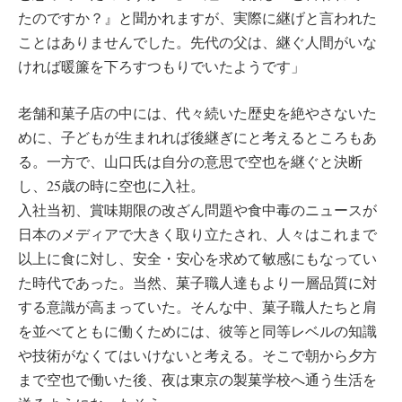
たのですか？』と聞かれますが、実際に継げと言われた
ことはありませんでした。先代の父は、継ぐ人間がいな
ければ暖簾を下ろすつもりでいたようです」
老舗和菓子店の中には、代々続いた歴史を絶やさないた
めに、子どもが生まれれば後継ぎにと考えるところもあ
る。一方で、山口氏は自分の意思で空也を継ぐと決断
し、25歳の時に空也に入社。
入社当初、賞味期限の改ざん問題や食中毒のニュースが
日本のメディアで大きく取り立たされ、人々はこれまで
以上に食に対し、安全・安心を求めて敏感にもなってい
た時代であった。当然、菓子職人達もより一層品質に対
する意識が高まっていた。そんな中、菓子職人たちと肩
を並べてともに働くためには、彼等と同等レベルの知識
や技術がなくてはいけないと考える。そこで朝から夕方
まで空也で働いた後、夜は東京の製菓学校へ通う生活を