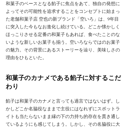
和菓子のベースとなる餡子に焦点をあて、独自の発想に
よってその可能性を追求することをコンセプトに始まっ
た老舗和菓子店 空也の新ブランド「空いろ」は、9年目
に突入した今もなお進化し続けている。どこか懐かしく
ほっこりさせる定番の和菓子もあれば、食べたことのな
いような新しいお菓子も揃う。空いろならではのお菓子
の魅力。その背景にあるストーリーを辿り、美味しさの
理由をひもといた。
和菓子のカナメである餡子に対するこだ
わり
餡子は和菓子のカナメと言っても過言ではないはず。し
かしどこか名脇役なままで主役にはなれずにスポットラ
イトも当たらないまま縁の下の力持ち的存在を貫き通し
ているようにも感じてしまう。しかし、その名脇役に大