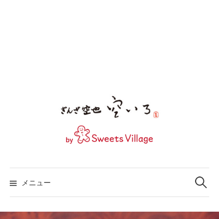
コ
ン
テ
ン
ツ
へ
ス
キ
ッ
プ
検
索:
メニュー