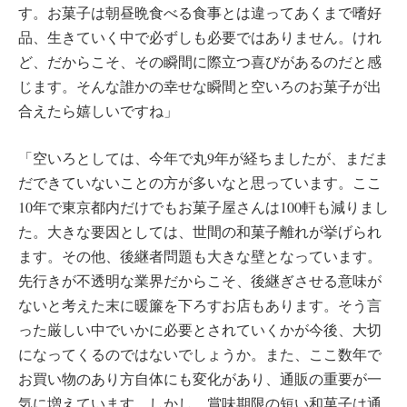
す。お菓子は朝昼晩食べる食事とは違ってあくまで嗜好
品、生きていく中で必ずしも必要ではありません。けれ
ど、だからこそ、その瞬間に際立つ喜びがあるのだと感
じます。そんな誰かの幸せな瞬間と空いろのお菓子が出
合えたら嬉しいですね」
「空いろとしては、今年で丸9年が経ちましたが、まだま
だできていないことの方が多いなと思っています。ここ
10年で東京都内だけでもお菓子屋さんは100軒も減りまし
た。大きな要因としては、世間の和菓子離れが挙げられ
ます。その他、後継者問題も大きな壁となっています。
先行きが不透明な業界だからこそ、後継ぎさせる意味が
ないと考えた末に暖簾を下ろすお店もあります。そう言
った厳しい中でいかに必要とされていくかが今後、大切
になってくるのではないでしょうか。また、ここ数年で
お買い物のあり方自体にも変化があり、通販の重要が一
気に増えています。しかし、賞味期限の短い和菓子は通