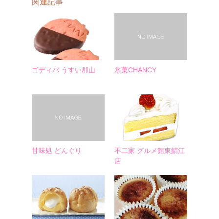
関連記事
ゴディバ うすい郡山
氷菓CHANCY
甘味処 どんぐり
不二家 グルメ館東鯖江
店