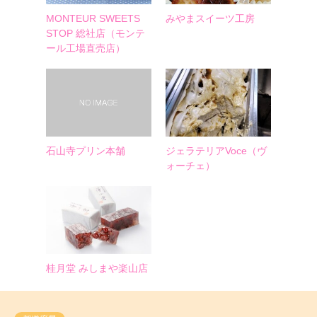
MONTEUR SWEETS
みやまスイーツ工房
STOP 総社店（モンテ
ール工場直売店）
石山寺プリン本舗
ジェラテリアVoce（ヴ
ォーチェ）
桂月堂 みしまや楽山店