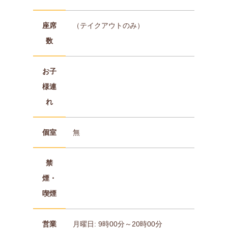
座席
（テイクアウトのみ）
数
お子
様連
れ
個室
無
禁
煙・
喫煙
営業
月曜日: 9時00分～20時00分