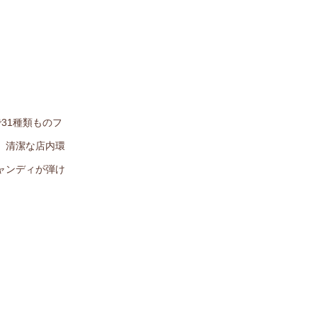
31種類ものフ
、清潔な店内環
ャンディが弾け