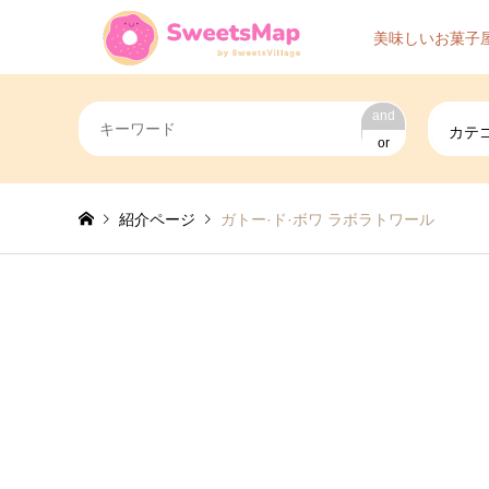
美味しいお菓子
and
カテ
or
紹介ページ
ガトー·ド·ボワ ラボラトワール