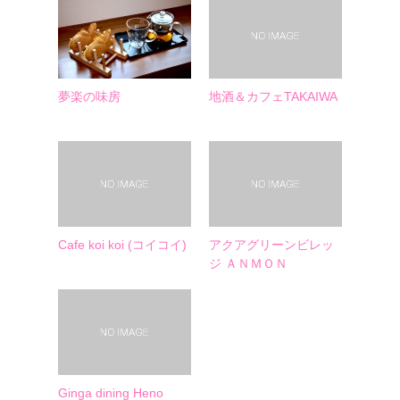
夢楽の味房
地酒＆カフェTAKAIWA
Cafe koi koi (コイコイ)
アクアグリーンビレッ
ジ ＡＮＭＯＮ
Ginga dining Heno