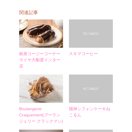
関連記事
銀座コージーコーナー
スキマコーヒー
マイヤ大船渡インター
店
Boulangerie
猫神シフォンケーキね
Craquement(ブーラン
こるん
ジェリー クラックマン)