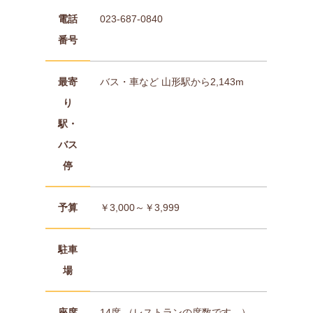
電話
023-687-0840
番号
最寄
バス・車など 山形駅から2,143m
り
駅・
バス
停
予算
￥3,000～￥3,999
駐車
場
座席
14席 （レストランの席数です。）