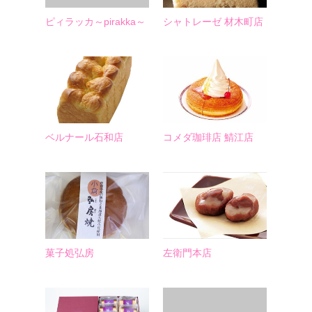
ピィラッカ～pirakka～
シャトレーゼ 材木町店
ベルナール石和店
コメダ珈琲店 鯖江店
菓子処弘房
左衛門本店