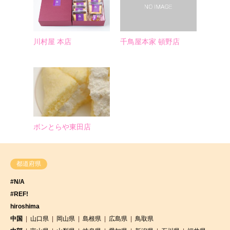
川村屋 本店
千鳥屋本家 頓野店
ボンとらや東田店
都道府県
#N/A
#REF!
hiroshima
中国
山口県
岡山県
島根県
広島県
鳥取県