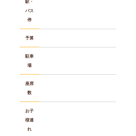
駅・
バス
停
予算
駐車
場
座席
数
お子
様連
れ