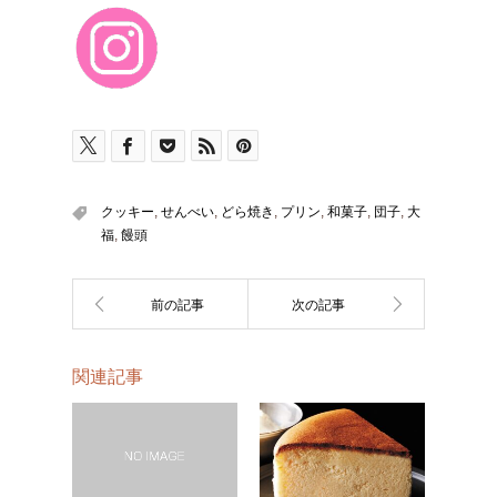
クッキー
,
せんべい
,
どら焼き
,
プリン
,
和菓子
,
団子
,
大
福
,
饅頭
関連記事