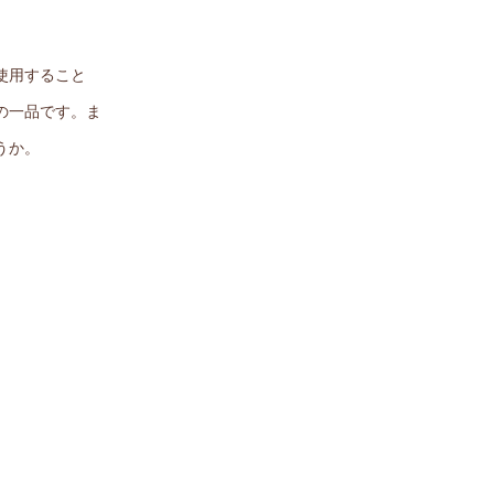
使用すること
の一品です。ま
うか。