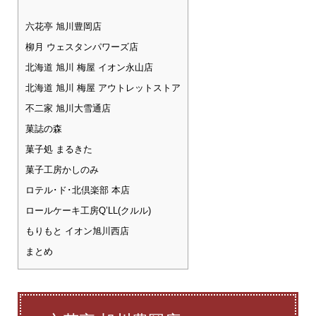
六花亭 旭川豊岡店
柳月 ウェスタンパワーズ店
北海道 旭川 梅屋 イオン永山店
北海道 旭川 梅屋 アウトレットストア
不二家 旭川大雪通店
菓誌の森
菓子処 まるきた
菓子工房かしのみ
ロテル･ド･北倶楽部 本店
ロールケーキ工房Q’LL(クルル)
もりもと イオン旭川西店
まとめ