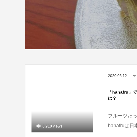
2020.03.12
ケ
「hanafr
は？
フルーツたっ
hanafr
6,910 views
提供してく...