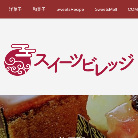
洋菓子
和菓子
SweetsRecipe
SweetsMall
COM