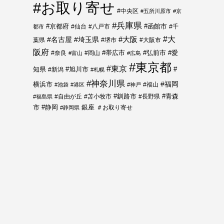
#お取り寄せ
#中央区
#五所川原市
#京
#兵庫県
#函館市
#京都府
#仙台
#八戸市
#千
都市
#大
#名古屋
#埼玉県
#大阪
葉県
#堺市
#大阪市
阪府
#帯広市
#弘前市
#奈良
#岡山
#愛
#富山
#広島
#東京都
#東京
知県
#新潟
#旭川市
#
#札幌
#神奈川県
#福岡
横浜市
#福山
#池袋
#港区
#神戸
#青森
#自由が丘
#苫小牧市
#釧路市
#長野県
#福島県
市
#静岡
銀座
＃お取り寄せ
#静岡県