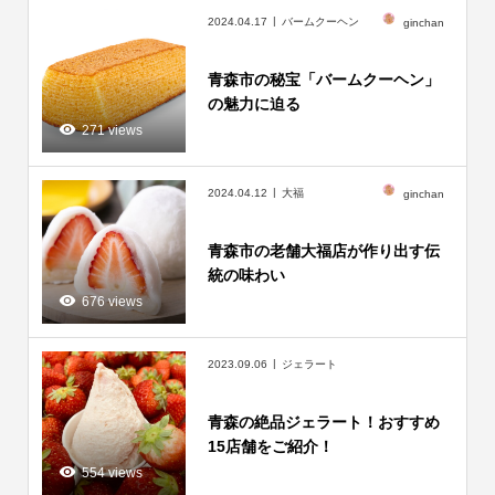
2024.04.17
バームクーヘン
ginchan
青森市の秘宝「バームクーヘン」
の魅力に迫る
271 views
2024.04.12
大福
ginchan
青森市の老舗大福店が作り出す伝
統の味わい
676 views
2023.09.06
ジェラート
青森の絶品ジェラート！おすすめ
15店舗をご紹介！
554 views