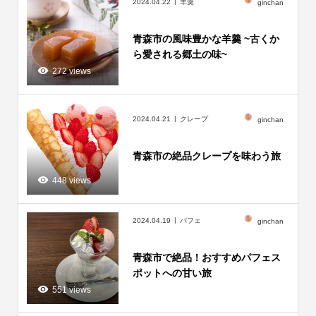
2024.04.22
羊羮
ginchan
青森市の風味豊かな羊羹 ~古くか
ら愛される郷土の味~
272 views
2024.04.21
クレープ
ginchan
青森市の絶品クレープを味わう旅
448 views
2024.04.19
パフェ
ginchan
青森市で絶品！おすすめパフェス
ポットへの甘い旅
551 views