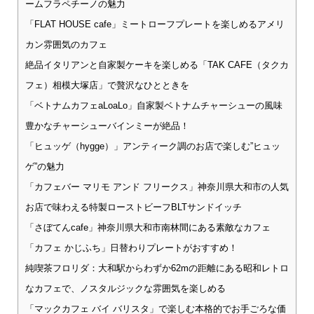
ームフラペチーノの魅力
「FLAT HOUSE cafe」ミートローフプレートを楽しめるアメリ
カン雰囲気のカフェ
絶品イタリアンと自家製ケーキを楽しめる「TAK CAFE（タクカ
フェ）相模大塚店」で贅沢なひとときを
「ベトナムカフェaLoaLo」自家製ベトナムチャーシューの風味
豊かなチャーシューバインミーが絶品！
「ヒュッゲ（hygge）」アンティーク調のお店で楽しむ”ヒュッ
ゲ”の魅力
「カフェバー マリモ アンド フリークス」神奈川県大和市の人気
お店で味わえる特製ローストビーフBLTサンドイッチ
「さぼてんcafe」神奈川県大和市南林間にある素敵なカフェ
「カフェ かじふち」日替わりプレートがおすすめ！
純喫茶フロリダ：大和駅からわずか62mの距離にある昭和レトロ
なカフェで、ノスタルジックな雰囲気を楽しめる
「マックカフェ バイ バリスタ」で楽しむ本格的でお手ごろな価