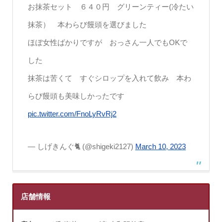
お抹茶セット ６４０円 グリーンティー(冷たい
抹茶） 本わらび饅頭を選びました
ほぼ女性ばかりですが おっさん一人でもOKで
した
抹茶は苦くて すぐシロップを入れて飲み 本わ
らび饅頭も美味しかったです
pic.twitter.com/FnoLyRvRj2
— しげきんぐ🐈️ (@shigeki2127)
March 10, 2023
店舗情報