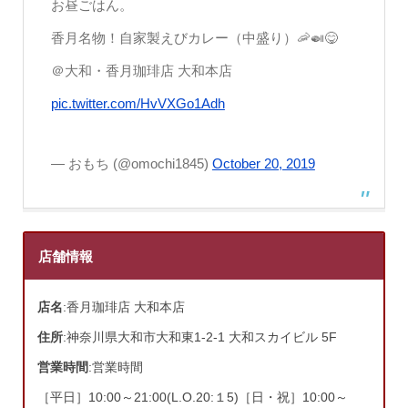
お昼ごはん。
香月名物！自家製えびカレー（中盛り）🦐🍛😋
＠大和・香月珈琲店 大和本店
pic.twitter.com/HvVXGo1Adh
— おもち (@omochi1845)
October 20, 2019
店舗情報
店名
:香月珈琲店 大和本店
住所
:神奈川県大和市大和東1-2-1 大和スカイビル 5F
営業時間
:営業時間
［平日］10:00～21:00(L.O.20:１5)［日・祝］10:00～