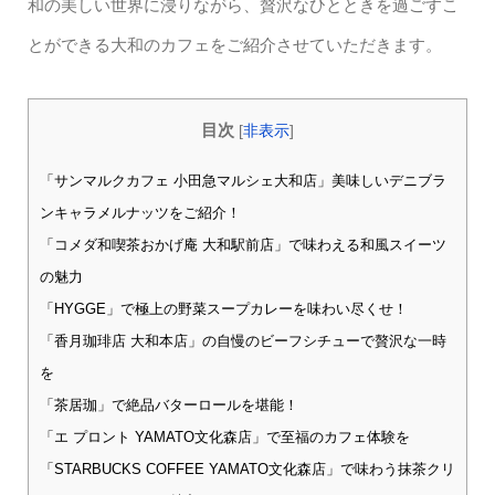
和の美しい世界に浸りながら、贅沢なひとときを過ごすこ
とができる大和のカフェをご紹介させていただきます。
目次
[
非表示
]
「サンマルクカフェ 小田急マルシェ大和店」美味しいデニブラ
ンキャラメルナッツをご紹介！
「コメダ和喫茶おかげ庵 大和駅前店」で味わえる和風スイーツ
の魅力
「HYGGE」で極上の野菜スープカレーを味わい尽くせ！
「香月珈琲店 大和本店」の自慢のビーフシチューで贅沢な一時
を
「茶居珈」で絶品バターロールを堪能！
「エ プロント YAMATO文化森店」で至福のカフェ体験を
「STARBUCKS COFFEE YAMATO文化森店」で味わう抹茶クリ