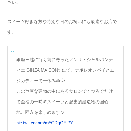
さい。
スイーツ好きな方や特別な日のお祝いにも最適なお店で
す。
銀座三越に行く前に寄ったアンリ・シャルパンテ
ィエ GINZA MAISON✨にて、ナポレオンパイとム
ジカティーで一休み🍰😊
この重厚な建物の中にあるサロンでくつろぐだけ
で至福の一時💕スイーツと歴史的建造物の居心
地、両方を楽しめます☺️
pic.twitter.com/m5CDqGEiPY