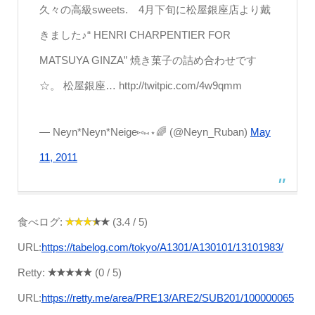
久々の高級sweets. 4月下旬に松屋銀座店より戴
きました♪“ HENRI CHARPENTIER FOR
MATSUYA GINZA” 焼き菓子の詰め合わせです
☆。 松屋銀座… http://twitpic.com/4w9qmm
— Neyn*Neyn*Neige⑅⋈⋆🌈 (@Neyn_Ruban)
May
11, 2011
食べログ:
(3.4 / 5)
URL:
https://tabelog.com/tokyo/A1301/A130101/13101983/
Retty:
(0 / 5)
URL:
https://retty.me/area/PRE13/ARE2/SUB201/100000065