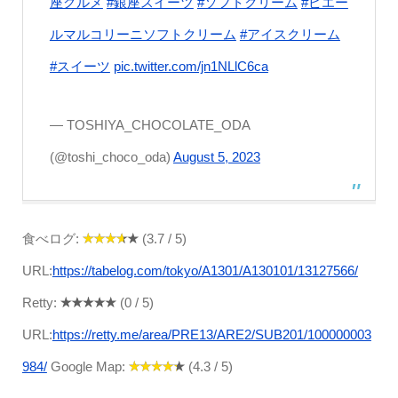
座グルメ
#銀座スイーツ
#ソフトクリーム
#ピエー
ルマルコリーニソフトクリーム
#アイスクリーム
#スイーツ
pic.twitter.com/jn1NLlC6ca
— TOSHIYA_CHOCOLATE_ODA
(@toshi_choco_oda)
August 5, 2023
食べログ:
(3.7 / 5)
URL:
https://tabelog.com/tokyo/A1301/A130101/13127566/
Retty:
(0 / 5)
URL:
https://retty.me/area/PRE13/ARE2/SUB201/100000003
984/
Google Map:
(4.3 / 5)