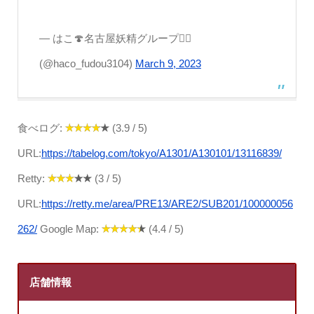
— はこ🍄名古屋妖精グループ🧚‍♀️
(@haco_fudou3104)
March 9, 2023
食べログ:
(3.9 / 5)
URL:
https://tabelog.com/tokyo/A1301/A130101/13116839/
Retty:
(3 / 5)
URL:
https://retty.me/area/PRE13/ARE2/SUB201/100000056
262/
Google Map:
(4.4 / 5)
店舗情報