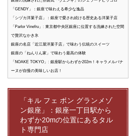
銀座の洗練された雰囲気「ヴェンキ」のジェラートピッコロ
「GENDY」：銀座で味わえる希少な逸品
「シヅカ洋菓子店」：銀座で愛され続ける歴史ある洋菓子店
「Parlor Vinefru」: 東京都中央区銀座に位置する洗練された空間
で贅沢なかき氷
銀座の名店「近江屋洋菓子店」で味わう伝統のスイーツ
銀座の「ねんりん家」で味わう最高の体験
「NOAKE TOKYO」: 銀座駅からわずか202m！キャラメルバナ
ーヌが自慢の美味しいお店！
「キル フェ ボン グランメゾ
ン銀座」：銀座一丁目駅から
わずか20mの位置にあるタル
ト専門店