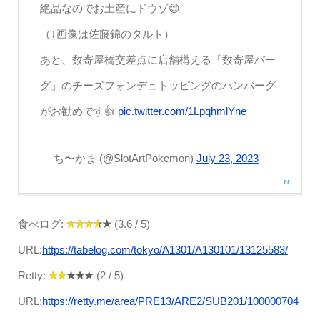
絶品なのでお土産にドウゾ😊
（↓画像は佐藤錦のタルト）
あと、数寄屋橋交差点に店舗構える「数寄屋バー
グ」のチーズフォンデュトッピングのハンバーグ
がお勧めです👍
pic.twitter.com/1LpqhmlYne
— ち〜かま (@SlotArtPokemon)
July 23, 2023
食べログ:
(3.6 / 5)
URL:
https://tabelog.com/tokyo/A1301/A130101/13125583/
Retty:
(2 / 5)
URL:
https://retty.me/area/PRE13/ARE2/SUB201/100000704