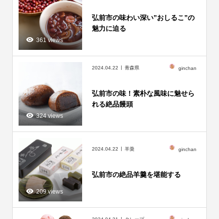
弘前市の味わい深い”おしるこ”の
魅力に迫る
361 views
2024.04.22
青森県
ginchan
弘前市の味！素朴な風味に魅せら
れる絶品饅頭
324 views
2024.04.22
羊羮
ginchan
弘前市の絶品羊羹を堪能する
209 views