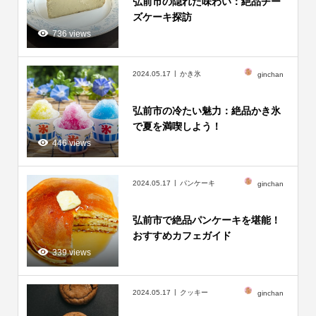
弘前市の隠れた味わい：絶品チー
ズケーキ探訪
736 views
2024.05.17
かき氷
ginchan
弘前市の冷たい魅力：絶品かき氷
で夏を満喫しよう！
446 views
2024.05.17
パンケーキ
ginchan
弘前市で絶品パンケーキを堪能！
おすすめカフェガイド
339 views
2024.05.17
クッキー
ginchan