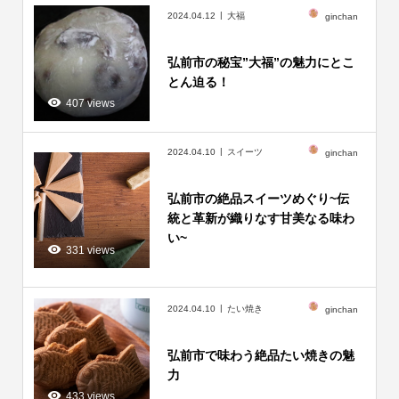
2024.04.12
大福
ginchan
弘前市の秘宝”大福”の魅力にとこ
とん迫る！
407 views
2024.04.10
スイーツ
ginchan
弘前市の絶品スイーツめぐり~伝
統と革新が織りなす甘美なる味わ
い~
331 views
2024.04.10
たい焼き
ginchan
弘前市で味わう絶品たい焼きの魅
力
433 views