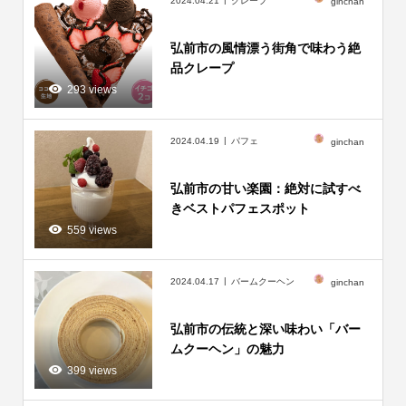
2024.04.21
クレープ
ginchan
弘前市の風情漂う街角で味わう絶
品クレープ
293 views
2024.04.19
パフェ
ginchan
弘前市の甘い楽園：絶対に試すべ
きベストパフェスポット
559 views
2024.04.17
バームクーヘン
ginchan
弘前市の伝統と深い味わい「バー
ムクーヘン」の魅力
399 views