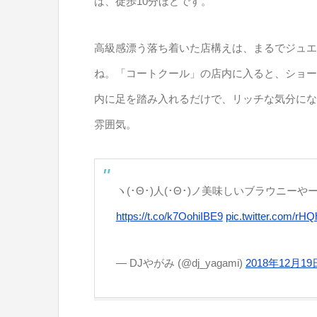
は、徒歩10分ほどです。
高級感漂う落ち着いた店構えは、まるでジュエ
ね。「コートクール」の店内に入ると、ショー
内に足を踏み入れるだけで、リッチな気分にな
雰囲気。
ヽ(･Θ･)人(･Θ･)ノ美味しいブラウニーやー！ (
https://t.co/k7OohiIBE9
pic.twitter.com/rHQ
— DJやがみ (@dj_yagami)
2018年12月19