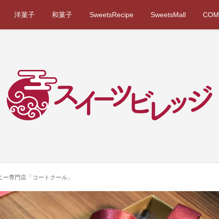
洋菓子
和菓子
SweetsRecipe
SweetsMall
COM
ニー専門店「コートクール」