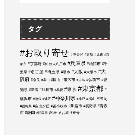
タグ
#お取り寄せ
#中央区
#五所川原市
#京
#兵庫県
#函館市
#京都府
#仙台
#八戸市
#千
都市
#大
#名古屋
#埼玉県
#大阪
葉県
#堺市
#大阪市
阪府
#帯広市
#弘前市
#奈良
#岡山
#愛
#富山
#広島
#東京都
#東京
知県
#新潟
#旭川市
#
#札幌
#神奈川県
#福岡
横浜市
#福山
#池袋
#港区
#神戸
#青森
#自由が丘
#苫小牧市
#釧路市
#長野県
#福島県
市
#静岡
銀座
＃お取り寄せ
#静岡県