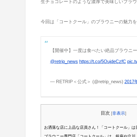
生チョコレートのような濃厚で美味しいブラウ
今回は「コートクール」のブラウニーの魅力を
【開催中】一度は食べたい絶品ブラウニ
@retrip_news
https://t.co/5OujdeCzfC
pic.
— RETRIP＜公式＞ (@retrip_news)
2017
目次
[
非表示
]
お洒落な店に上品な店員さん！「コートクール」は
ブラウニー専門店「コートクール」は、銀座や立川