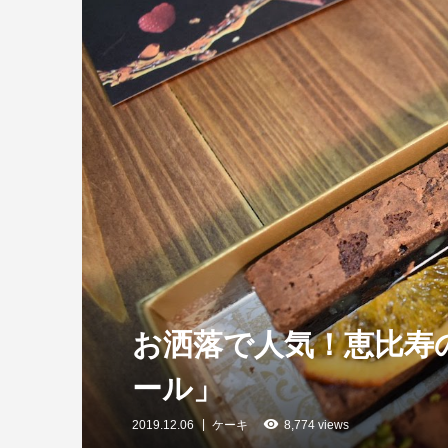
お洒落で人気！恵比寿
ール」
2019.12.06
ケーキ
8,774 views