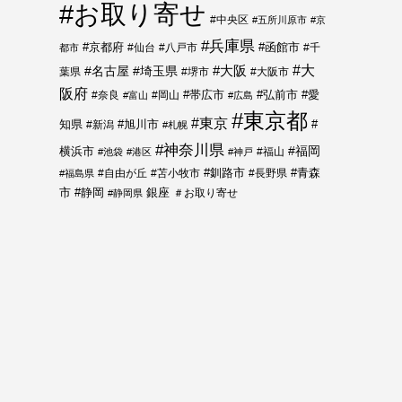
#お取り寄せ
#中央区
#五所川原市
#京
#兵庫県
#函館市
#京都府
#仙台
#八戸市
#千
都市
#大
#名古屋
#埼玉県
#大阪
葉県
#堺市
#大阪市
阪府
#帯広市
#弘前市
#奈良
#岡山
#愛
#富山
#広島
#東京都
#東京
知県
#新潟
#旭川市
#
#札幌
#神奈川県
#福岡
横浜市
#福山
#池袋
#港区
#神戸
#青森
#自由が丘
#苫小牧市
#釧路市
#長野県
#福島県
市
#静岡
銀座
＃お取り寄せ
#静岡県