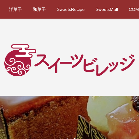
洋菓子
和菓子
SweetsRecipe
SweetsMall
COM